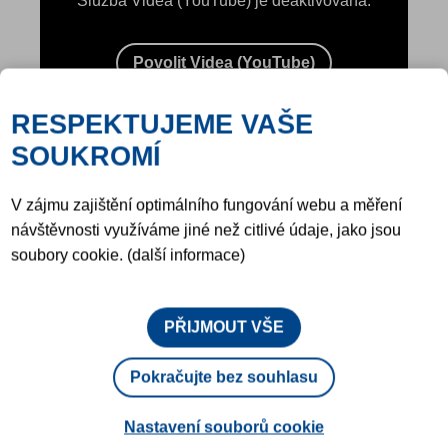
Služba Videa (YouTube) je deaktivována.
Povolit Videa (YouTube)
RESPEKTUJEME VAŠE
SOUKROMÍ
V zájmu zajištění optimálního fungování webu a měření
návštěvnosti využíváme jiné než citlivé údaje, jako jsou
soubory cookie. (další informace)
PŘIJMOUT VŠE
SOUVISEJÍCÍ PRODUKTY
Pokračujte bez souhlasu
Nastavení souborů cookie