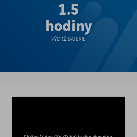
1.5
hodiny
VÝDRŽ BATERIE