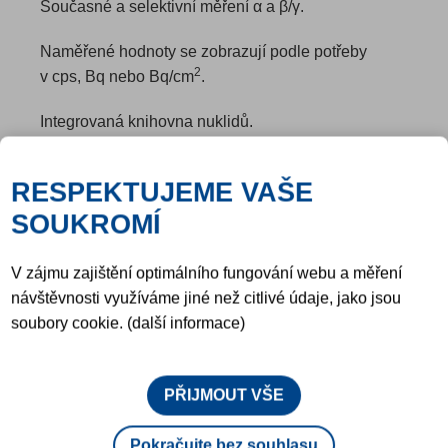
Současné a selektivní měření α a β/γ.
Naměřené hodnoty se zobrazují podle potřeby
2
v cps, Bq nebo Bq/cm
.
Integrovaná knihovna nuklidů.
K dispozici také s integrovaným akumulátorem.
RESPEKTUJEME VAŠE
SOUKROMÍ
RADIOMETRICKÉ SYSTÉMY PRO
JADERNÁ ZAŘÍZENÍ (EN)
V zájmu zajištění optimálního fungování webu a měření
návštěvnosti využíváme jiné než citlivé údaje, jako jsou
soubory cookie. (další informace)
PŘIJMOUT VŠE
Pokračujte bez souhlasu