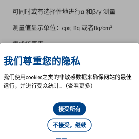
可同时或有选择性地进行α 和β/γ 测量
测量值显示单位：cps, Bq 或者Bq/cm²
集成核素库
我们尊重您的隐私
也可选择配备集成的电池组。
我们使用cookies之类的非敏感数据来确保网站的最佳
核设施测量解决方案
运行，并进行受众统计…（查看更多）
接受所有
不接受，继续