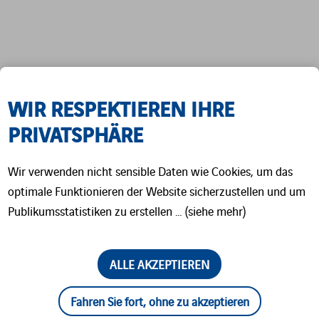
NUVIA hat vor Kurzem seinen neuen
WIR RESPEKTIEREN IHRE
Plastikszintillator SP33 auf den Markt
PRIVATSPHÄRE
gebracht. Das Besondere an diesem
Szintillator ist, dass er im grünen Spektrum zu
Wir verwenden nicht sensible Daten wie Cookies, um das
längeren Wellenlängen emittiert als andere
optimale Funktionieren der Website sicherzustellen und um
Modelle. Der SP 33 ist das Ergebnis einer
Publikumsstatistiken zu erstellen … (siehe mehr)
engen Zusammenarbeit mit NUVIAs
Forschungspartner, der CEA LIST (Frankreich).
ALLE AKZEPTIEREN
Die Szintillatormatrix basiert auf Polystyrol,
Fahren Sie fort, ohne zu akzeptieren
wie auch andere organische Szintillatoren von