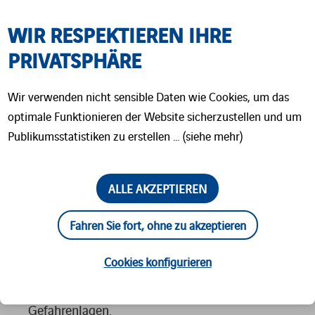
von NUVIATech Instruments zum Einsatz.
Diese speziell angepassten Geräte reagieren
WIR RESPEKTIEREN IHRE
entweder auf Funkwellen
PRIVATSPHÄRE
(Dosisleistungsmessgerät
DolMo SIM
) oder
auf Magnetfelder (Kontaminationsmonitor
Wir verwenden nicht sensible Daten wie Cookies, um das
CoMo SIM
). Dadurch lassen sich realitätsnahe
optimale Funktionieren der Website sicherzustellen und um
Publikumsstatistiken zu erstellen … (siehe mehr)
Übungsszenarien darstellen – ganz ohne den
Einsatz radioaktiver Stoffe.
ALLE AKZEPTIEREN
Die Ausbildung ist Bestandteil eines
vierwöchigen ABC-Grundlehrgangs. In diesem
Fahren Sie fort, ohne zu akzeptieren
Lehrgang erwerben angehende Einsatzkräfte
Cookies konfigurieren
grundlegende Kenntnisse für den Einsatz bei
atomaren, biologischen und chemischen
Gefahrenlagen.