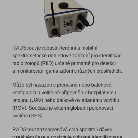
RADScout je robustní terénní a mobilní
spektrometrické dohledové zařízení pro identifikaci
radioizotopů (RIID) určené primárně pro detekci
a monitorování gama záření v různých prostředích.
Může být nasazen v přenosné nebo batohové
konfiguraci a volitelně připevněn k bezpilotnímu
letounu (UAV) nebo dálkově ovládanému vozidlu
(ROV). Součástí je externí globální polohovací
systém (GPS).
RADScout zaznamenává celá spektra i dávku
v reálném čase a poskytuje vybrané identifikované