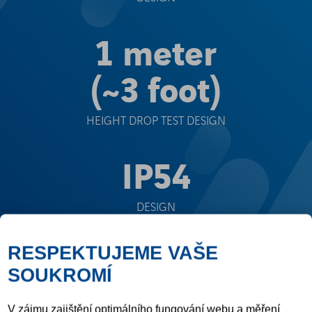
1 meter
(~3 foot)
HEIGHT DROP TEST DESIGN
IP54
DESIGN
RESPEKTUJEME VAŠE
SOUKROMÍ
V zájmu zajištění optimálního fungování webu a měření