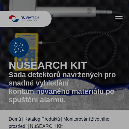
NUSEARCH KIT
Sada detektorů navržených pro
snadné vyhledání
kontaminovaného materiálu po
spuštění alarmu.
Domů
|
Katalog Produktů
|
Monitorování životního
prostředí
|
NuSEARCH Kit