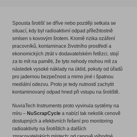
Spousta šrotišť se dříve nebo později setkala se
situací, kdy byl radioaktivní odpad příležitostně
smísen s kovovým šrotem. Kromě rizika ozáření
pracovníků, kontaminace životního prostředí a
ekonomických ztrát v dodavatelském řetězci, stojí
za to mít na paměti, že tyto nehody mohou mít za
následek vysoké náklady na úklid, pokuty od úřadů
pro jadernou bezpečnost a mimo jiné i špatnou
mediální odezvu. Proto je tedy nutností zachytit
kontaminovaný odpad hned při vstupu na šrotiště.
NuviaTech Instruments proto vyvinula systémy na
míru –
NuScrapCycle
a nabízí tak nekolik cenově
dostupných a efektivních řešení pro monitoring
radioaktivity na šrotištích a dalších
zpracovatelských místech: od cenově výhodné