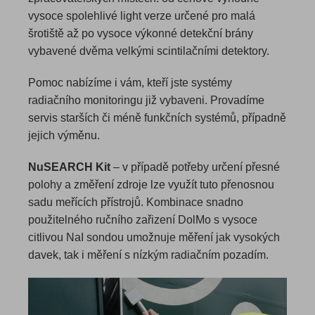
vysoce spolehlivé light verze určené pro malá
šrotiště až po vysoce výkonné detekční brány
vybavené dvěma velkými scintilačními detektory.
Pomoc nabízíme i vám, kteří jste systémy
radiačního monitoringu již vybaveni. Provadíme
servis starších či méně funkčních systémů, případně
jejich výměnu.
NuSEARCH Kit
– v případě potřeby určení přesné
polohy a změření zdroje lze využít tuto přenosnou
sadu meřících přístrojů. Kombinace snadno
použitelného ručního zařizení DolMo s vysoce
citlivou NaI sondou umožnuje měření jak vysokých
davek, tak i měření s nízkým radiačním pozadím.