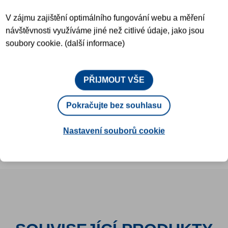
1000 ml
V zájmu zajištění optimálního fungování webu a měření
Minimální zjistitelná
návštěvnosti využíváme jiné než citlivé údaje, jako jsou
aktivita:
soubory cookie. (další informace)
3
<10 Bq/m
PŘIJMOUT VŠE
Pokračujte bez souhlasu
TECHNICKÝ LIST (EN)
Nastavení souborů cookie