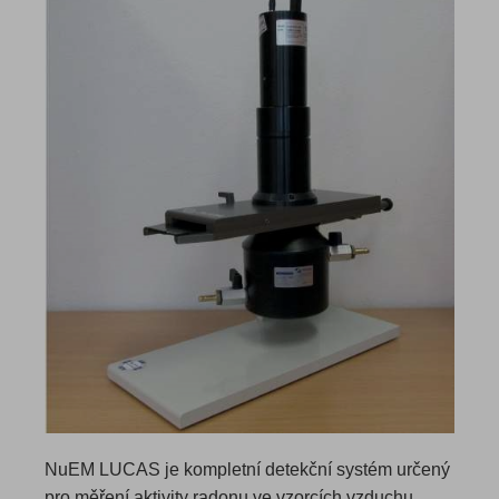
NuEM LUCAS je kompletní detekční systém určený
pro měření aktivity radonu ve vzorcích vzduchu,