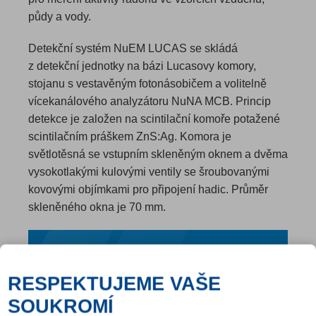
půdy a vody.
Detekční systém NuEM LUCAS se skládá
z detekční jednotky na bázi Lucasovy komory,
stojanu s vestavěným fotonásobičem a volitelně
vícekanálového analyzátoru NuNA MCB. Princip
detekce je založen na scintilační komoře potažené
scintilačním práškem ZnS:Ag. Komora je
světlotěsná se vstupním skleněným oknem a dvěma
vysokotlakými kulovými ventily se šroubovanými
kovovými objímkami pro připojení hadic. Průměr
skleněného okna je 70 mm.
Účinnost:
RESPEKTUJEME VAŠE
>70%
SOUKROMÍ
Aktivní objem: