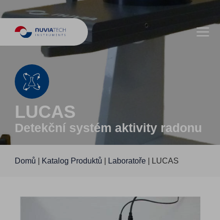
LUCAS
Detekční systém aktivity radonu
Domů
|
Katalog Produktů
|
Laboratoře
|
LUCAS