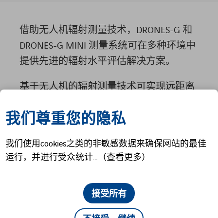
借助无人机辐射测量技术，DRONES-G 和
DRONES-G MINI 测量系统可在多种环境中
提供先进的辐射水平评估解决方案。
基于无人机的辐射测量技术可实现远距离
快速侦测，从而显著降低应急人员的暴露
我们尊重您的隐私
风险。尽管低水平辐射事件仍需人工测
量，但所承受的剂量大大降低。
我们使用cookies之类的非敏感数据来确保网站的最佳
运行，并进行受众统计…（查看更多）
随着两个趋势的发展——探测系统的适应
性增强 与 无人机技术的进步，此类测量
系统在近期至中期内有望得到更广泛的应
接受所有
用。