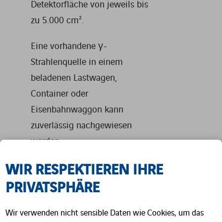
Detektorfläche von jeweils bis
zu 5.000 cm².
Eine vorhandene γ-
Strahlenquelle in einem
beladenen Lastwagen,
Container oder
Eisenbahnwaggon kann
zuverlässig nachgewiesen
werden.
WIR RESPEKTIEREN IHRE
PRIVATSPHÄRE
Wir verwenden nicht sensible Daten wie Cookies, um das
DATENBLATT