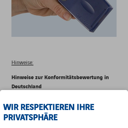
Hinweise:
Hinweise zur Konformitätsbewertung in
Deutschland
Die Konformitätsbewertung eines
WIR RESPEKTIEREN IHRE
Messgerätes ersetzt die frühere erste Eichung.
Nach geltendem Recht kann nur der
PRIVATSPHÄRE
Inverkehrbringer die Konformitätsbewertung