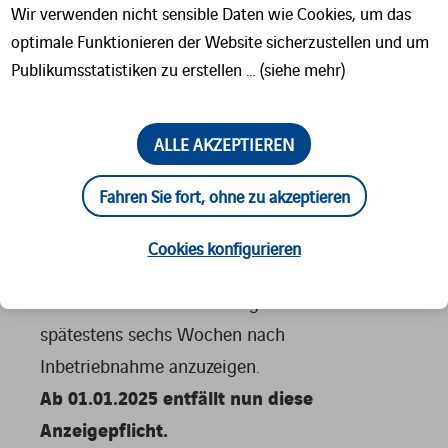
veranlassen und die Konformitätserklärung
Wir verwenden nicht sensible Daten wie Cookies, um das
optimale Funktionieren der Website sicherzustellen und um
ausstellen.
Publikumsstatistiken zu erstellen … (siehe mehr)
Die Eichung nach 2 Jahren, im neuen
Vokabular Ersteichung genannt, kann auch
durch den Benutzer selbst beauftragt werden.
ALLE AKZEPTIEREN
Wer neue oder erneuerte Messgeräte
Fahren Sie fort, ohne zu akzeptieren
verwendet oder im Auftrag des Verwenders
Messwerte von solchen Messgeräten erfasst,
Cookies konfigurieren
hatte bisher die betroffenen Messgeräte der
nach Landesrecht zuständigen Behörde
spätestens sechs Wochen nach
Inbetriebnahme anzuzeigen.
Ab 01.01.2025 entfällt nun diese
Anzeigepflicht.