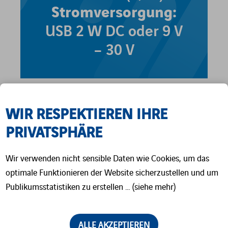
Stromversorgung:
USB 2 W DC oder 9 V
– 30 V
WIR RESPEKTIEREN IHRE
KATALOG SZINTILLATOREN (EN)
PRIVATSPHÄRE
Wir verwenden nicht sensible Daten wie Cookies, um das
optimale Funktionieren der Website sicherzustellen und um
Publikumsstatistiken zu erstellen … (siehe mehr)
ALLE AKZEPTIEREN