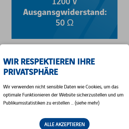
1200 V
Ausgansgwiderstand:
50 Ω
WIR RESPEKTIEREN IHRE
KATALOG SZINTILLATOREN (EN)
PRIVATSPHÄRE
Wir verwenden nicht sensible Daten wie Cookies, um das
optimale Funktionieren der Website sicherzustellen und um
Publikumsstatistiken zu erstellen … (siehe mehr)
ÄHNLICHES PRODUKT
ALLE AKZEPTIEREN