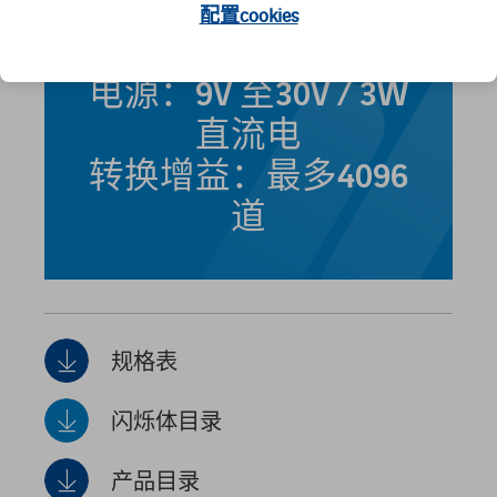
槽（本地数据存
配置cookies
储）
电源：9V 至30V / 3W
直流电
转换增益：最多4096
道
规格表
闪烁体目录
产品目录