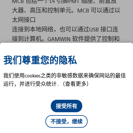
MCB 包括一个14 引脚PMT 插座、前置放
大器、高压和控制单元。MCB 可以通过以
太网接口
连接到本地网络，也可以通过USB 接口连
接到计算机。GAMWIN 软件提供了控制和
显示界面。
我们尊重您的隐私
我们使用cookies之类的非敏感数据来确保网站的最佳
运行，并进行受众统计…（查看更多）
PMT 插座：14 针
PMT（10 级）USB-B
接受所有
连接器，以太网
（RJ45）Micro SD 插
不接受，继续