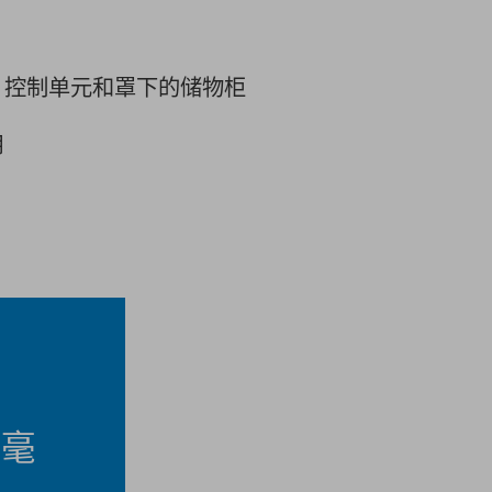
闪烁探测器和软件
、控制单元和罩下的储物柜
用
 毫