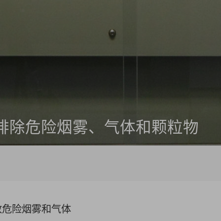
废物管理
辐射防护
辐射监测系统
排除危险烟雾、气体和颗粒物
实验室设备
国土安全
环境监测
放危险烟雾和气体