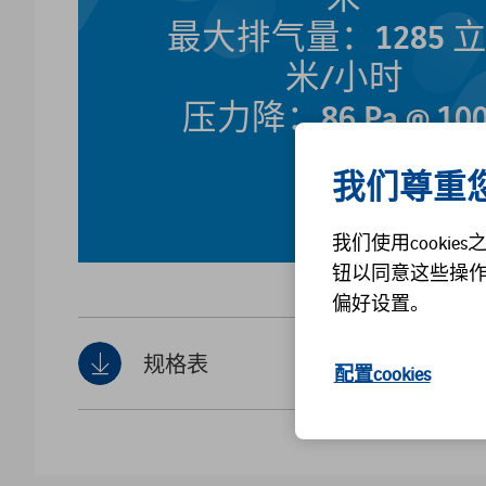
最大排气量：1285 
米/小时
压力降：86 Pa @ 100
m3/h
我们尊重
我们使用cook
钮以同意这些操作
偏好设置。
规格表
配置cookies