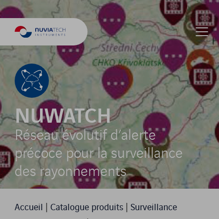
NUWATCH
Réseau évolutif d’alerte
précoce pour la surveillance
des rayonnements
Accueil
|
Catalogue produits
|
Surveillance