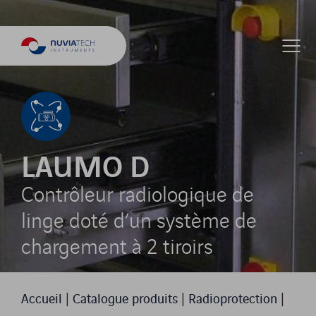
LAUMO D
Contrôleur radiologique de
linge doté d’un système de
chargement à 2 tiroirs
Accueil
|
Catalogue produits
|
Radioprotection
|